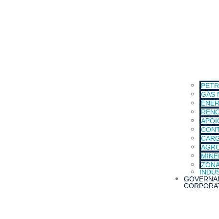
PETR
GÁS 
ENER
RENO
APOI
CONT
CARG
AGR
MINÉ
ZONA
INDÚ
GOVERNA
CORPORA