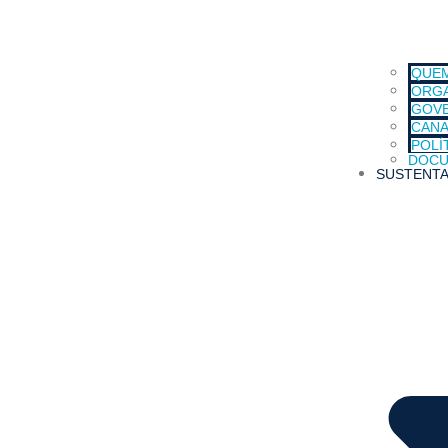
QUE
ORG
GOVE
CANA
POLÍ
DOCU
SUSTENTA