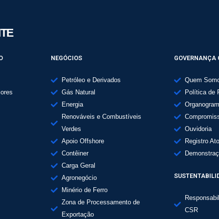
ITE
O
NEGÓCIOS
GOVERNANÇA 
Petróleo e Derivados
Quem Som
lores
Gás Natural
Política de 
Energia
Organogra
Renováveis e Combustíveis
Compromiss
Verdes
Ouvidoria
Apoio Offshore
Registro At
Contêiner
Demonstraç
Carga Geral
SUSTENTABILI
Agronegócio
Minério de Ferro
Responsabil
Zona de Processamento de
CSR
Exportação