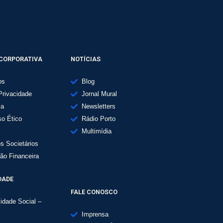
CORPORATIVA
NOTÍCIAS
os
Blog
Privacidade
Jornal Mural
ma
Newsletters
o Ético
Rádio Porto
Multimídia
os Societários
ão Financeira
DADE
FALE CONOSCO
idade Social –
Imprensa