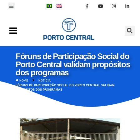
Fóruns de Participação Social do
Porto Central validam propósitos
dos programas
HOME
NOTÍCIA
FÓRUNS DE PARTICIPAÇÃO SOCIAL DO PORTO CENTRAL VALIDAM
PROPÓSITOS DOS PROGRAMAS