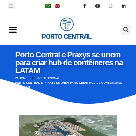
Porto Central e Praxys se unem
para criar hub de contêineres na
LATAM
HOME
INSTITUCIONAL
PORTO CENTRAL E PRAXYS SE UNEM PARA CRIAR HUB DE CONTÊINERES
NA LATAM