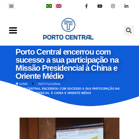
Porto Central encerrou com
sucesso a sua participação na
Missão Presidencial à China e
Oriente Médio
HOME
INSTITUCIONAL
PORTO CENTRAL ENCERROU COM SUCESSO A SUA PARTICIPAÇÃO NA
MISSÃO PRESIDENCIAL À CHINA E ORIENTE MÉDIO