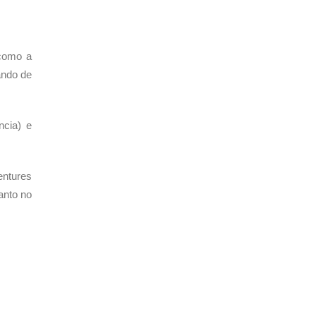
 como a
ando de
ncia) e
entures
anto no