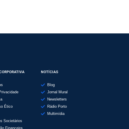
CORPORATIVA
NOTÍCIAS
os
Blog
Privacidade
Jornal Mural
ma
Newsletters
o Ético
Rádio Porto
Multimídia
os Societários
ão Financeira