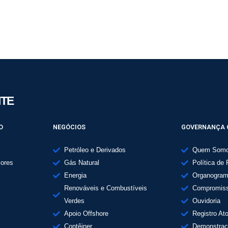
ITE
O
NEGÓCIOS
GOVERNANÇA 
Petróleo e Derivados
Quem Som
lores
Gás Natural
Política de 
Energia
Organogra
Renováveis e Combustíveis
Compromiss
Verdes
Ouvidoria
Apoio Offshore
Registro At
Contêiner
Demonstraç