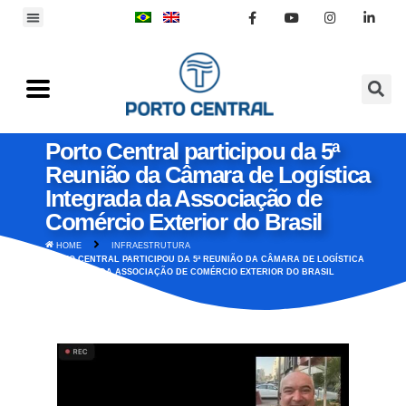
Porto Central participou da 5ª
Reunião da Câmara de Logística
Integrada da Associação de
Comércio Exterior do Brasil
HOME
INFRAESTRUTURA
PORTO CENTRAL PARTICIPOU DA 5ª REUNIÃO DA CÂMARA DE LOGÍSTICA
INTEGRADA DA ASSOCIAÇÃO DE COMÉRCIO EXTERIOR DO BRASIL