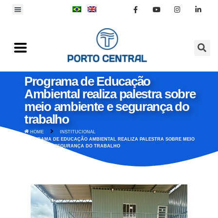
Programa de Educação
Ambiental realiza palestra sobre
meio ambiente e segurança do
trabalho
HOME
INSTITUCIONAL
PROGRAMA DE EDUCAÇÃO AMBIENTAL REALIZA PALESTRA SOBRE MEIO
AMBIENTE E SEGURANÇA DO TRABALHO