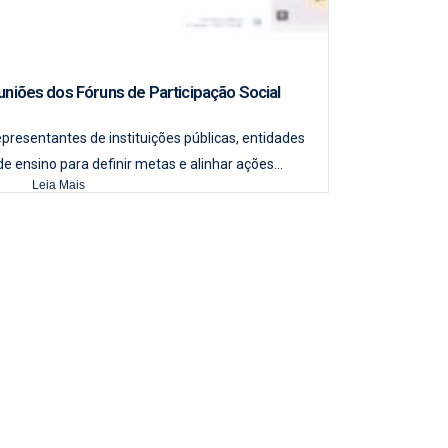
euniões dos Fóruns de Participação Social
CAMPO
epresentantes de instituições públicas, entidades
e ensino para definir metas e alinhar ações...
Reunião refo
Leia Mais
d