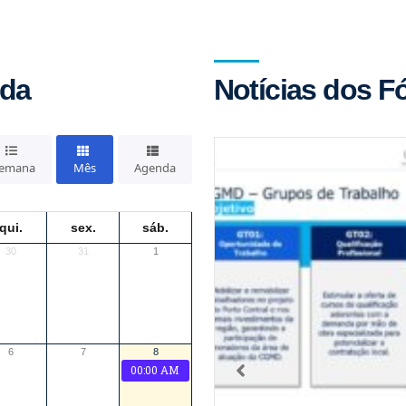
nda
Notícias dos F
emana
Mês
Agenda
qui.
sex.
sáb.
30
31
1
6
7
8
00:00 AM
Event Title