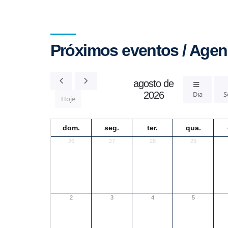
Próximos eventos / Age
agosto de
2026
Dia
S
Hoje
dom.
seg.
ter.
qua.
26
27
28
29
2
3
4
5