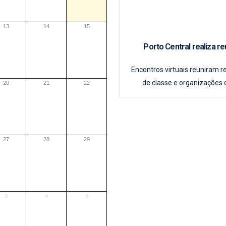
13
14
15
Porto Central realiza r
Encontros virtuais reuniram r
de classe e organizações d
20
21
22
27
28
29
3
4
5