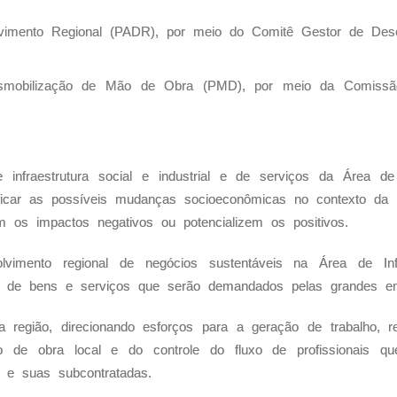
imento Regional (PADR), por meio do Comitê Gestor de Des
mobilização de Mão de Obra (PMD), por meio da Comissão
fraestrutura social e industrial e de serviços da Área de I
rificar as possíveis mudanças socioeconômicas no contexto da
 os impactos negativos ou potencializem os positivos.
mento regional de negócios sustentáveis na Área de Infl
o de bens e serviços que serão demandados pelas grandes emp
egião, direcionando esforços para a geração de trabalho, re
mão de obra local e do controle do fluxo de profissionais q
o e suas subcontratadas.